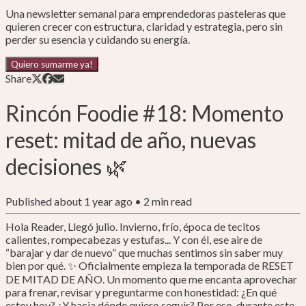
Una newsletter semanal para emprendedoras pasteleras que
quieren crecer con estructura, claridad y estrategia, pero sin
perder su esencia y cuidando su energía.
Quiero sumarme ya!
Share
Rincón Foodie #18: Momento
reset: mitad de año, nuevas
decisiones 🌿
Published
about 1 year ago
•
2
min read
Hola Reader, Llegó julio. Invierno, frío, época de tecitos
calientes, rompecabezas y estufas... Y con él, ese aire de
“barajar y dar de nuevo” que muchas sentimos sin saber muy
bien por qué. ✨ Oficialmente empieza la temporada de RESET
DE MITAD DE AÑO. Un momento que me encanta aprovechar
para frenar, revisar y preguntarme con honestidad: ¿En qué
estoy hoy? ¿Y hacia dónde quiero seguir? Por eso, durante este